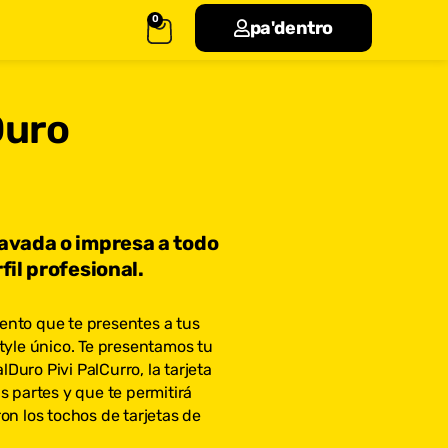
0
pa'dentro
Duro
ravada o impresa a todo
fil profesional.
nto que te presentes a tus
tyle único. Te presentamos tu
uro Pivi PalCurro, la tarjeta
s partes y que te permitirá
on los tochos de tarjetas de