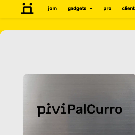
jom
gadgets
pro
clien