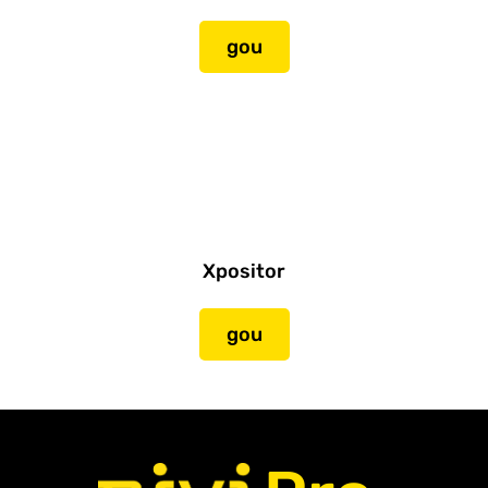
gou
Xpositor
gou