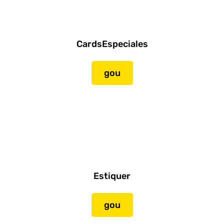
CardsEspeciales
gou
Estiquer
gou